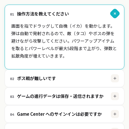
操作方法を教えてください
01
画面を指でドラッグして自機（イカ）を動かします。
弾は自動で発射されるので、敵（タコ）やボスの弾を
避けながら攻撃してください。パワーアップアイテム
を取るとパワーレベルが最大5段階まで上がり、弾数と
拡散角度が増えていきます。
ボス戦が難しいです
02
ボスは円形・渦巻き・扇状・十字の4種類の弾幕パター
ゲームの進行データは保存・送信されますか
03
ンを使い、ステージが進むほど激しくなります。自機
の当たり判定は見た目より小さめなので、弾の流れの
プレイデータは端末内で扱われ、LFT のサーバーへ送
「すき間」へ入り込むように動くと避けやすくなりま
Game Center へのサインインは必要ですか
04
信されることはありません。ゲーム本体はオフライン
す。
で動作します。
任意です。サインインしなくてもゲーム本体はすべて