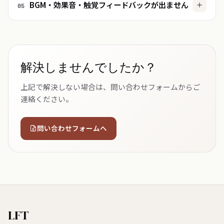
BGM・効果音・触覚フィードバックが出ません
05
遊べます。
端末のサイレントスイッチと音量、および設定アプリ
の「サウンドと触覚」をご確認ください。触覚フィー
ドバックは対応機種でのみ動作します。
解決しませんでしたか？
上記で解決しない場合は、問い合わせフォームからご
連絡ください。
問い合わせフォームへ
LFT