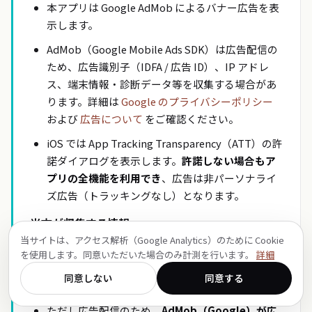
本アプリは Google AdMob によるバナー広告を表
示します。
AdMob（Google Mobile Ads SDK）は広告配信の
ため、広告識別子（IDFA / 広告 ID）、IP アドレ
ス、端末情報・診断データ等を収集する場合があ
ります。詳細は
Google のプライバシーポリシー
および
広告について
をご確認ください。
iOS では App Tracking Transparency（ATT）の許
諾ダイアログを表示します。
許諾しない場合もア
プリの全機能を利用でき
、広告は非パーソナライ
ズ広告（トラッキングなし）となります。
当方が収集する情報
当サイトは、アクセス解析（Google Analytics）のために Cookie
当方自身は、利用者の個人情報・写真・利用状況
を使用します。同意いただいた場合のみ計測を行います。
詳細
を収集・保存するサーバを
運用していません
。
同意しない
同意する
本アプリにアカウント登録機能はありません。
ただし広告配信のため、
AdMob（Google）が広