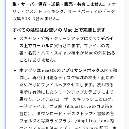
集・サーバー保存・送信・販売・共有しません
。アナ
リティクス、トラッキング、サードパーティのデータ
収集 SDK は含みません。
すべての処理はお使いの Mac 上で完結します
スキャン・分析・クリーンアップはすべて
デバイ
ス上でローカルに
実行されます。ファイルの内
容・名前・パス・スキャン結果が Mac の外に出る
ことはありません。
本アプリは macOS の
アプリサンドボックス
内で動
作し、再利用可能なディスク領域の検出・削除の
ためだけにファイルへアクセスします。読み取る
場所は有効にしたクリーンアップカテゴリにより
異なり、システム/ユーザーのキャッシュとログ、
一時ファイル、ゴミ箱（iCloud Drive のゴミ箱を
含む）、ダウンロード・デスクトップ・書類の各
フォルダと写真ライブラリ、
内
/Applications
のインストール済みアプリ、
配下、ホ
~/Library