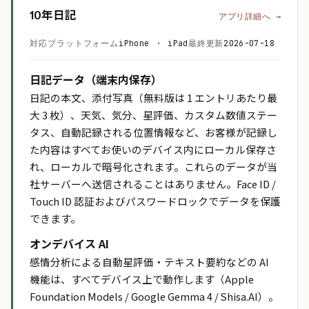
10年日記
アプリ詳細へ →
対応プラットフォーム
iPhone ・ iPad
最終更新
2026-07-18
日記データ（端末内保存）
日記の本文、添付写真（無料版は 1 エントリあたり最
大 3 枚）、天気、気分、星評価、カスタム数値ステー
タス、自動記録される位置情報など、お客様が記録し
た内容はすべてお使いのデバイス内にローカル保存さ
れ、ローカルで暗号化されます。これらのデータが当
社サーバーへ送信されることはありません。Face ID /
Touch ID 認証およびパスワードロックでデータを保護
できます。
オンデバイス AI
感情分析による自動星評価・テキスト要約などの AI
機能は、すべてデバイス上で動作します（Apple
Foundation Models / Google Gemma 4 / Shisa.AI）。